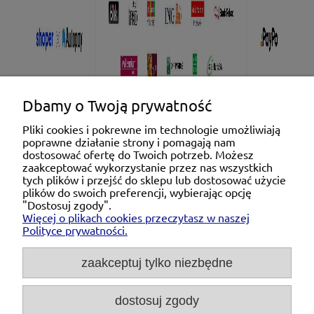
Dbamy o Twoją prywatność
Pliki cookies i pokrewne im technologie umożliwiają
poprawne działanie strony i pomagają nam
Pomoc
dostosować ofertę do Twoich potrzeb. Możesz
zaakceptować wykorzystanie przez nas wszystkich
tych plików i przejść do sklepu lub dostosować użycie
Moje konto
plików do swoich preferencji, wybierając opcję
"Dostosuj zgody".
Więcej o plikach cookies przeczytasz w naszej
Płatności i dostawa
Polityce prywatności.
O nas
zaakceptuj tylko niezbędne
dostosuj zgody
Michał Niedźwiecki Dobra Armatura, ul. Krakowska