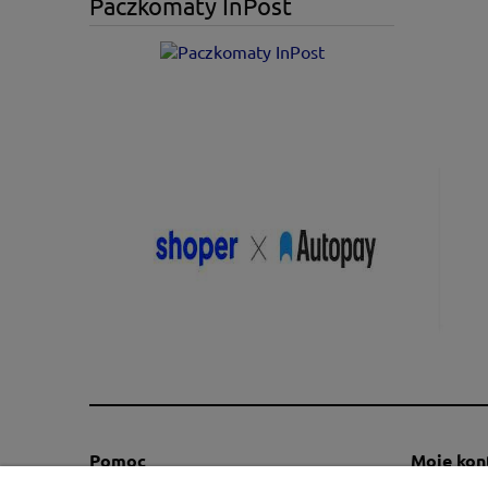
Paczkomaty InPost
Pomoc
Moje kon