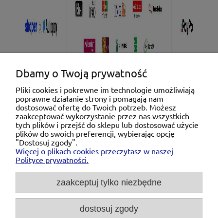
Dbamy o Twoją prywatność
Pliki cookies i pokrewne im technologie umożliwiają
poprawne działanie strony i pomagają nam
Pomoc
dostosować ofertę do Twoich potrzeb. Możesz
zaakceptować wykorzystanie przez nas wszystkich
tych plików i przejść do sklepu lub dostosować użycie
Moje konto
plików do swoich preferencji, wybierając opcję
"Dostosuj zgody".
Więcej o plikach cookies przeczytasz w naszej
Płatności i dostawa
Polityce prywatności.
O nas
zaakceptuj tylko niezbędne
dostosuj zgody
Michał Niedźwiecki Dobra Armatura, ul. Krakowska