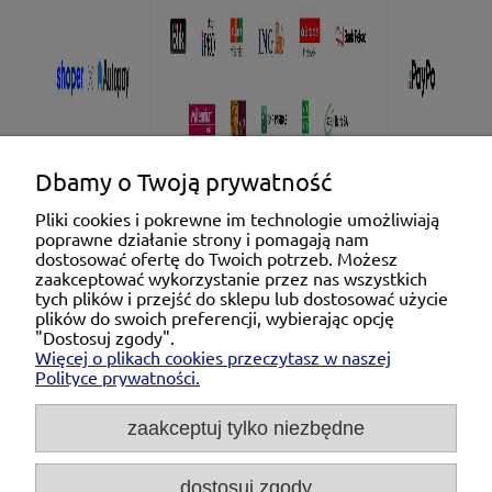
Dbamy o Twoją prywatność
Pliki cookies i pokrewne im technologie umożliwiają
poprawne działanie strony i pomagają nam
Pomoc
dostosować ofertę do Twoich potrzeb. Możesz
zaakceptować wykorzystanie przez nas wszystkich
tych plików i przejść do sklepu lub dostosować użycie
Moje konto
plików do swoich preferencji, wybierając opcję
"Dostosuj zgody".
Więcej o plikach cookies przeczytasz w naszej
Płatności i dostawa
Polityce prywatności.
O nas
zaakceptuj tylko niezbędne
dostosuj zgody