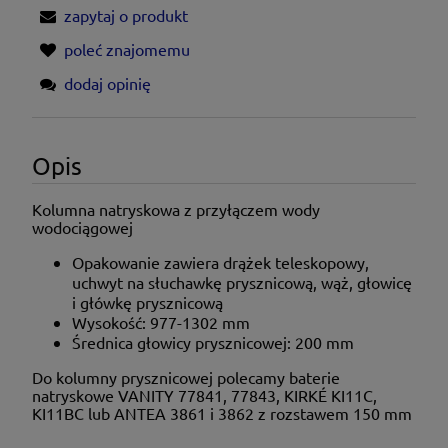
zapytaj o produkt
poleć znajomemu
dodaj opinię
Opis
Kolumna natryskowa z przyłączem wody
wodociągowej
Opakowanie zawiera drążek teleskopowy,
uchwyt na słuchawkę prysznicową, wąż, głowicę
i główkę prysznicową
Wysokość: 977-1302 mm
Średnica głowicy prysznicowej: 200 mm
Do kolumny prysznicowej polecamy baterie
natryskowe VANITY 77841, 77843, KIRKÉ KI11C,
KI11BC lub ANTEA 3861 i 3862 z rozstawem 150 mm