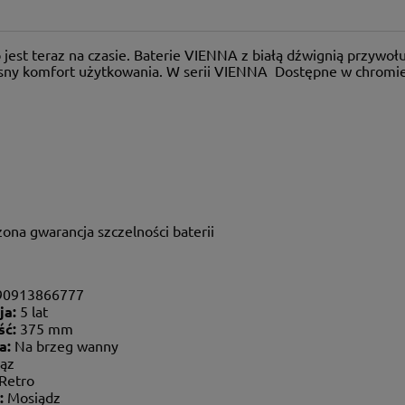
o jest teraz na czasie. Baterie VIENNA z białą dźwignią przywoł
ny komfort użytkowania. W serii VIENNA Dostępne w chromie 
ona gwarancja szczelności baterii
90913866777
ja:
5 lat
ść:
375 mm
ja:
Na brzeg wanny
ąz
Retro
:
Mosiądz