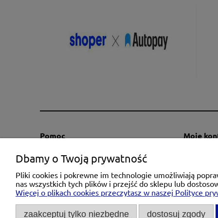
Pomoc
Moje kon
Regulaminy
Twoje za
Dbamy o Twoją prywatność
Kontakt
Ustawieni
Pliki cookies i pokrewne im technologie umożliwiają pop
Polityka prywatności
Przechow
nas wszystkich tych plików i przejść do sklepu lub dostoso
Więcej o plikach cookies przeczytasz w naszej Polityce pry
Zwroty i reklamacje
Informacja o cokies
zaakceptuj tylko niezbędne
dostosuj zgody