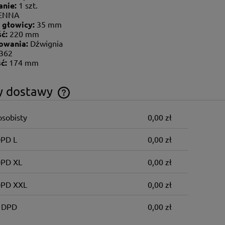
nie:
1 szt.
ENNA
 głowicy:
35 mm
ść:
220 mm
rowania:
Dźwignia
.362
ć:
174 mm
y dostawy
osobisty
0,00 zł
Cena nie zawiera ewentualnych kosztów
płatności
DPD L
0,00 zł
DPD XL
0,00 zł
DPD XXL
0,00 zł
 DPD
0,00 zł