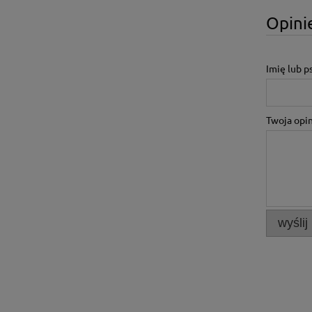
Opinie
Imię lub 
Twoja opin
wyślij