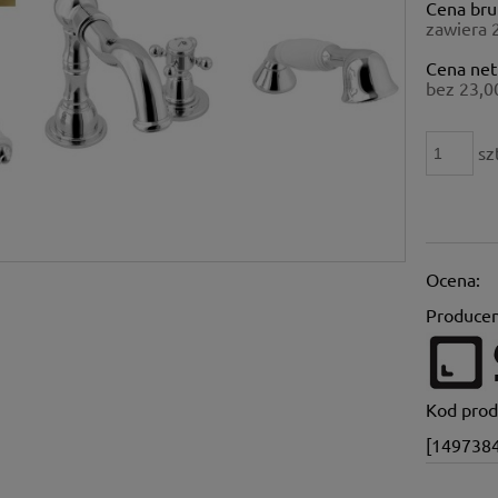
Cena bru
płatności
zawiera 
Cena net
bez 23,0
sz
Ocena:
Producen
Kod prod
[149738