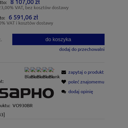
8 107,00 zł
tto:
23,00% VAT, bez kosztów dostawy
6 591,06 zł
to:
0% VAT i kosztów dostawy
do koszyka
t.
dodaj do przechowalni
zapytaj o produkt
t:
poleć znajomemu
dodaj opinię
uktu:
VO930BR
43]