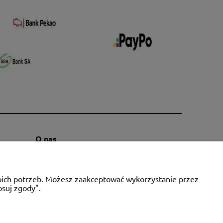
O nas
Kontakt i dane firmy
Blog
woich potrzeb. Możesz zaakceptować wykorzystanie przez
O firmie
osuj zgody".