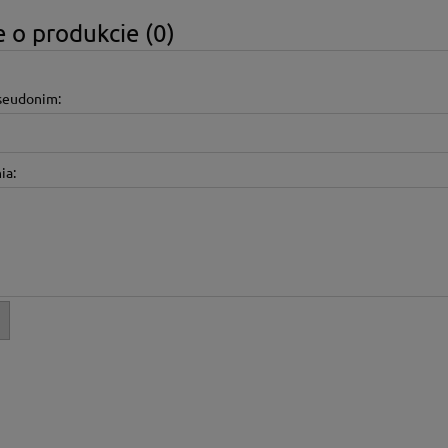
 o produkcie (0)
pseudonim:
ia: