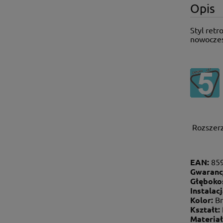
Opis
Styl retr
nowoczes
Rozszerz
EAN:
85
Gwaranc
Głęboko
Instalac
Kolor:
Br
Kształt:
Materiał