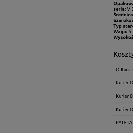
Opakowa
seria:
VI
Średnica
Szeroko
Typ ste
Waga:
5
Wysokoś
Koszt
Odbiór 
Kurier 
Kurier 
Kurier 
PALETA