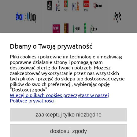
Dbamy o Twoją prywatność
Pliki cookies i pokrewne im technologie umożliwiają
poprawne działanie strony i pomagają nam
Pomoc
dostosować ofertę do Twoich potrzeb. Możesz
zaakceptować wykorzystanie przez nas wszystkich
tych plików i przejść do sklepu lub dostosować użycie
Moje konto
plików do swoich preferencji, wybierając opcję
"Dostosuj zgody".
Więcej o plikach cookies przeczytasz w naszej
Płatności i dostawa
Polityce prywatności.
O nas
zaakceptuj tylko niezbędne
dostosuj zgody
Michał Niedźwiecki Dobra Armatura, ul. Krakowska