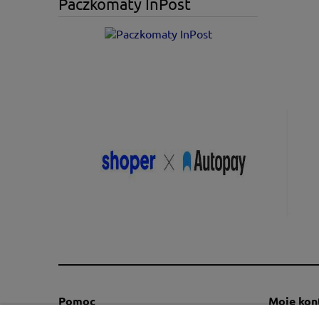
Paczkomaty InPost
Pomoc
Moje kon