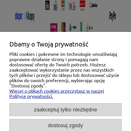
Dbamy o Twoją prywatność
Pliki cookies i pokrewne im technologie umożliwiają
poprawne działanie strony i pomagają nam
Pomoc
dostosować ofertę do Twoich potrzeb. Możesz
zaakceptować wykorzystanie przez nas wszystkich
tych plików i przejść do sklepu lub dostosować użycie
Moje konto
plików do swoich preferencji, wybierając opcję
"Dostosuj zgody".
Więcej o plikach cookies przeczytasz w naszej
Płatności i dostawa
Polityce prywatności.
O nas
zaakceptuj tylko niezbędne
dostosuj zgody
Michał Niedźwiecki Dobra Armatura, ul. Krakowska