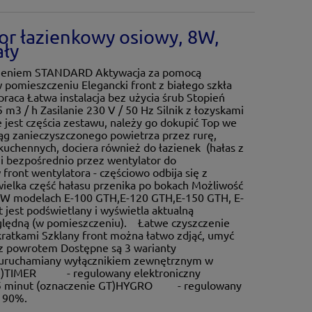
or łazienkowy osiowy, 8W,
ały
ażeniem STANDARD Aktywacja za pomocą
pomieszczeniu Elegancki front z białego szkła
raca Łatwa instalacja bez użycia śrub Stopień
m3 / h Zasilanie 230 V / 50 Hz Silnik z łozyskami
jest częścia zestawu, należy go dokupić Top we
g zanieczyszczonego powietrza przez rurę,
uchennych, dociera również do łazienek (hałas z
i bezpośrednio przez wentylator do
front wentylatora - częściowo odbija się z
wielka część hałasu przenika po bokach Możliwość
ie W modelach E-100 GTH,E-120 GTH,E-150 GTH, E-
jest podświetlany i wyświetla aktualną
ględną (w pomieszczeniu). Łatwe czyszczenie
ratkami Szklany front można łatwo zdjąć, umyć
 z powrotem Dostępne są 3 warianty
uruchamiany wyłącznikiem zewnętrznym w
 G)TIMER - regulowany elektroniczny
 15 minut (oznaczenie GT)HYGRO - regulowany
o 90%.