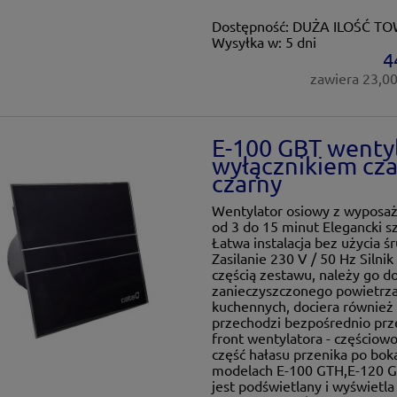
Dostępność:
DUŻA ILOŚĆ T
Wysyłka w:
5 dni
4
zawiera 23,0
E-100 GBT wentyl
wyłącznikiem cz
czarny
Wentylator osiowy z wyposa
od 3 do 15 minut Elegancki sz
Łatwa instalacja bez użycia ś
Zasilanie 230 V / 50 Hz Silni
częścią zestawu, należy go 
zanieczyszczonego powietrza
kuchennych, dociera również 
przechodzi bezpośrednio prz
front wentylatora - częściowo
część hałasu przenika po bok
modelach E-100 GTH,E-120 G
jest podświetlany i wyświetl