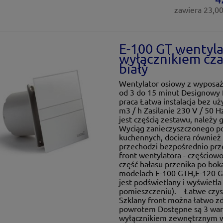
zawiera 23,0
E-100 GT wentyla
wyłącznikiem cz
biały
Wentylator osiowy z wyposa
od 3 do 15 minut Designowy f
praca Łatwa instalacja bez u
m3 / h Zasilanie 230 V / 50 
jest częścią zestawu, należy
Wyciąg zanieczyszczonego po
kuchennych, dociera również 
przechodzi bezpośrednio prz
front wentylatora - częściowo
część hałasu przenika po bok
modelach E-100 GTH,E-120 G
jest podświetlany i wyświetl
pomieszczeniu). Łatwe czys
Szklany front można łatwo zd
powrotem Dostępne są 3 war
wyłącznikiem zewnętrznym