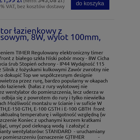
(netto:
)
do koszyka
0% VAT, bez kosztów dostawy
tor łazienkowy z
asowym, 8W, wylot 100mm,
żeniem TIMER Regulowany elektroniczny timer
ront z białego szkła Niski pobór mocy - 8W Cicha
życia śrub Stopień ochrony - IP44 Wydajność 115
Hz Silnik z łożyskami kulkowymi Zawór zwrotny nie
 go dokupić Top we współczesnym designie
wietrza przez rurę, bardzo popularny w okapach
do łazienek (hałas z rury wylotowej nie
ez wentylator do pomieszczenia, lecz uderza w
 odbija się z powrotem do rury i tylko niewielka
ach Możliwość montażu w ścianie i w suficie W
TH,E-150 GTH, E-100 GSTH i E-100 GBTH front
a aktualną temperaturę i wilgotność względną (w
zczenie Koniec z upchanymi kurzem kratkami
jąć, umyć pod cieknącą wodą i założyć z
ianty wentylatorów: STANDARD - uruchamiany
 w pomieszczeniu (oznaczenie G)TIMER -