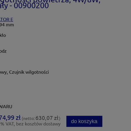
ły - 00900200
TOR E
x94 mm
kło
odz
owy, Czujnik wilgotności
OWARU
74,99 zł
630,07 zł
(netto:
)
do koszyka
0% VAT, bez kosztów dostawy