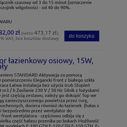
łącznik czasowy od 3 do 15 minut (oznaczenie
nik wilgotności - od 40 do 90%.
OWARU
82,00 zł
473,17 zł
(netto:
)
do koszyka
0% VAT, bez kosztów dostawy
or łazienkowy osiowy, 15W,
ały
ażeniem STANDARD Aktywacja za pomocą
pomieszczeniu Elegancki front z białego szkła
praca Łatwa instalacja bez użycia śrub Stopień
m3 / h Zasilanie 230 V / 50 Hz Silnik z łożyskami
jest częścią zestawu, należy go dokupić Top we
g zanieczyszczonego powietrza przez rurę,
uchennych, dociera również do łazienek (hałas z
i bezpośrednio przez wentylator do
front wentylatora - częściowo odbija się z
wielka część hałasu przenika po bokach Możliwość
ie W modelach E-100 GTH,E-120 GTH,E-150 GTH, E-