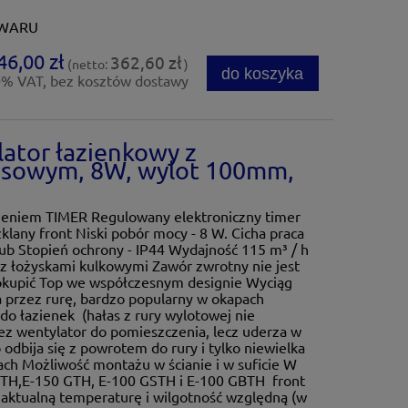
OWARU
46,00 zł
362,60 zł
(netto:
)
do koszyka
0% VAT, bez kosztów dostawy
ator łazienkowy z
asowym, 8W, wylot 100mm,
żeniem TIMER Regulowany elektroniczny timer
klany front Niski pobór mocy - 8 W. Cicha praca
rub Stopień ochrony - IP44 Wydajność 115 m³ / h
k z łożyskami kulkowymi Zawór zwrotny nie jest
dokupić Top we współczesnym designie Wyciąg
 przez rurę, bardzo popularny w okapach
do łazienek (hałas z rury wylotowej nie
ez wentylator do pomieszczenia, lecz uderza w
 odbija się z powrotem do rury i tylko niewielka
ach Możliwość montażu w ścianie i w suficie W
TH,E-150 GTH, E-100 GSTH i E-100 GBTH front
a aktualną temperaturę i wilgotność względną (w