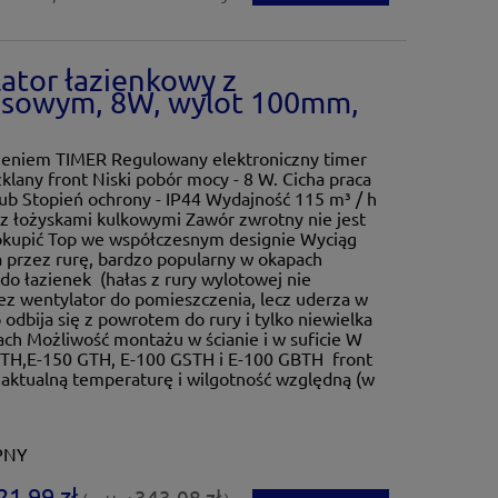
ator łazienkowy z
asowym, 8W, wylot 100mm,
żeniem TIMER Regulowany elektroniczny timer
klany front Niski pobór mocy - 8 W. Cicha praca
rub Stopień ochrony - IP44 Wydajność 115 m³ / h
k z łożyskami kulkowymi Zawór zwrotny nie jest
dokupić Top we współczesnym designie Wyciąg
 przez rurę, bardzo popularny w okapach
do łazienek (hałas z rury wylotowej nie
ez wentylator do pomieszczenia, lecz uderza w
 odbija się z powrotem do rury i tylko niewielka
ach Możliwość montażu w ścianie i w suficie W
TH,E-150 GTH, E-100 GSTH i E-100 GBTH front
a aktualną temperaturę i wilgotność względną (w
PNY
21,99 zł
343,08 zł