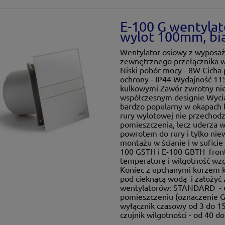
E-100 G wentylat
wylot 100mm, bi
Wentylator osiowy z wypos
zewnętrznego przełącznika w 
Niski pobór mocy - 8W Cicha p
ochrony - IP44 Wydajność 115 
kulkowymi Zawór zwrotny nie 
współczesnym designie Wycią
bardzo popularny w okapach k
rury wylotowej nie przechodz
pomieszczenia, lecz uderza w 
powrotem do rury i tylko nie
montażu w ścianie i w sufic
100 GSTH i E-100 GBTH front 
temperaturę i wilgotność wz
Koniec z upchanymi kurzem k
pod cieknącą wodą i założyć
wentylatorów: STANDARD - 
pomieszczeniu (oznaczenie
wyłącznik czasowy od 3 do
czujnik wilgotności - od 40 d