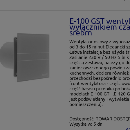
E-100 GST wentyl
wyłącznikiem cz
srebrn
Wentylator osiowy z wyposa
od 3 do 15 minut Elegancki sz
Łatwa instalacja bez użycia ś
Zasilanie 230 V / 50 Hz Silni
częścią zestawu, należy go 
zanieczyszczonego powietrza
kuchennych, dociera również 
przechodzi bezpośrednio prz
front wentylatora - częściowo
część hałasu przenika po bok
modelach E-100 GTH,E-120 G
jest podświetlany i wyświetl
pomieszczeniu).
Dostępność:
TOWAR DOSTĘ
Wysyłka w:
5 dni
4