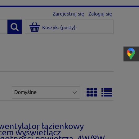
Zarejestruj się
Zaloguj się
Koszyk:
(pusty)
wentylator łazienkowy
tem wyświetlacz
lgotności powietrza, 4W/8W,