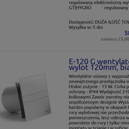
regulowany elektroniczny wy
GT)HYGRO - regulowany czuj
Dostępność:
DUŻA ILOŚĆ T
Wysyłka w:
5 dni
5
zawiera 23,0
E-120 G wentylat
wylot 120mm, bi
Wentylator osiowy z wypos
zewnętrznego przełącznika w 
Niskie zużycie - 15 W. Cicha 
ochrony - IP44 Wydajność 210 
kulkowymi Zawór zwrotny nie 
współczesnym designie Wycią
bardzo popularny w okapach k
rury wylotowej nie przechodz
pomieszczenia, lecz uderza w 
powrotem do rury i tylko nie
montażu w ścianie i w sufic