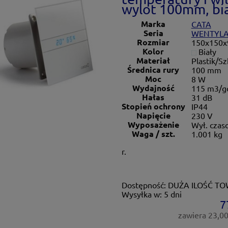
wylot 100mm, bia
Marka
CATA
Seria
WENTYLA
Rozmiar
150x150
Kolor
Biały
Materiał
Plastik/Sz
Średnica rury
100 mm
Moc
8 W
Wydajność
115 m3/g
Hałas
31 dB
Stopień ochrony
IP44
Napięcie
230 V
Wyposażenie
Wył. czas
Waga / szt.
1.001 kg
r.
Dostępność:
DUŻA ILOŚĆ T
Wysyłka w:
5 dni
7
zawiera 23,0