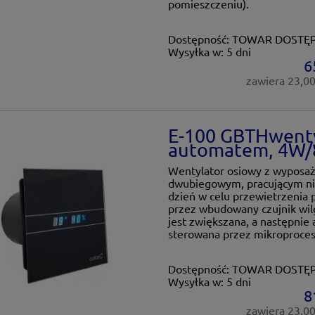
pomieszczeniu).
Dostępność:
TOWAR DOSTĘ
Wysyłka w:
5 dni
6
zawiera 23,0
E-100 GBTHwenty
automatem, 4W/8
Wentylator osiowy z wypos
dwubiegowym, pracującym nie
dzień w celu przewietrzenia 
przez wbudowany czujnik wilg
jest zwiększana, a następnie
sterowana przez mikroproces
Dostępność:
TOWAR DOSTĘ
Wysyłka w:
5 dni
8
zawiera 23,0