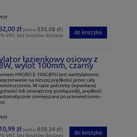
PNY
52,00 zł
530,08 zł
(netto:
)
do koszyka
0% VAT, bez kosztów dostawy
lator łazienkowy osiowy z
W, wylot 100mm, czarny
ażeniem HYGRO E-100GBTH jest wentylatorem
przerwanie na niższej prędkości przez cały
pomieszczenia. W razie potrzeby (wywołanej
otności lub zewnętrzny przełącznik), prędkość
 automatycznie zmniejszana po przewietrzeniu -
or.
PNY
10,99 zł
659,34 zł
(netto:
)
do koszyka
0% VAT, bez kosztów dostawy