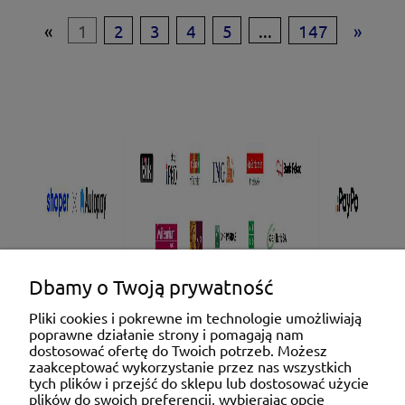
«
1
2
3
4
5
...
147
»
Dbamy o Twoją prywatność
Pliki cookies i pokrewne im technologie umożliwiają
poprawne działanie strony i pomagają nam
Pomoc
dostosować ofertę do Twoich potrzeb. Możesz
zaakceptować wykorzystanie przez nas wszystkich
tych plików i przejść do sklepu lub dostosować użycie
Moje konto
plików do swoich preferencji, wybierając opcję