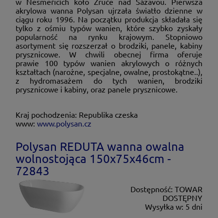
w Nesměřicích koło Zruče nad Sázavou. Pierwsza
akrylowa wanna Polysan ujrzała światło dzienne w
ciągu roku 1996. Na początku produkcja składała się
tylko z ośmiu typów wanien, które szybko zyskały
popularność na rynku krajowym. Stopniowo
asortyment się rozszerzał o brodziki, panele, kabiny
prysznicowe. W chwili obecnej firma oferuje
prawie 100 typów wanien akrylowych o różnych
kształtach (narożne, specjalne, owalne, prostokątne..),
z hydromasażem do tych wanien, brodziki
prysznicowe i kabiny, oraz panele prysznicowe.
Kraj pochodzenia: Republika czeska
www:
www.polysan.cz
Polysan REDUTA wanna owalna
wolnostojąca 150x75x46cm -
72843
Dostępność:
TOWAR
DOSTĘPNY
Wysyłka w:
5 dni