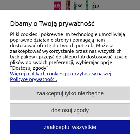
Dbamy o Twoją prywatność
Pliki cookies i pokrewne im technologie umożliwiają
poprawne działanie strony i pomagają nam
Pomoc
dostosować ofertę do Twoich potrzeb. Możesz
zaakceptować wykorzystanie przez nas wszystkich
tych plików i przejść do sklepu lub dostosować użycie
Moje konto
plików do swoich preferencji, wybierając opcję
"Dostosuj zgody".
Więcej o plikach cookies przeczytasz w naszej
Płatności i dostawa
Polityce prywatności.
O nas
zaakceptuj tylko niezbędne
dostosuj zgody
Michał Niedźwiecki Dobra Armatura, ul. Krakowska
28d/5, 71-021 Szczecin, woj. zachodniopomorskie,
NIP: 6721768993, REGON: 320475907
zaakceptuj wszystkie
Tel.:
697476240
pon. - pt. 08:00-18:00 |
Mail:
kontakt@dobraarmatura.pl