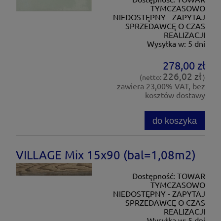
TYMCZASOWO
NIEDOSTĘPNY - ZAPYTAJ
SPRZEDAWCĘ O CZAS
REALIZACJI
Wysyłka w:
5 dni
278,00 zł
226,02 zł
(netto:
)
zawiera 23,00% VAT, bez
kosztów dostawy
do koszyka
VILLAGE Mix 15x90 (bal=1,08m2)
Dostępność:
TOWAR
TYMCZASOWO
NIEDOSTĘPNY - ZAPYTAJ
SPRZEDAWCĘ O CZAS
REALIZACJI
Wysyłka w:
5 dni