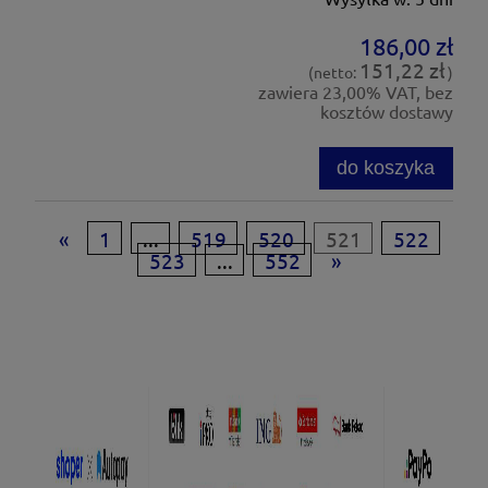
186,00 zł
151,22 zł
(netto:
)
zawiera 23,00% VAT, bez
kosztów dostawy
do koszyka
«
1
...
519
520
521
522
523
...
552
»