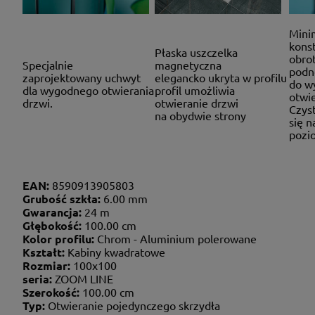
Mini
konst
Płaska uszczelka
obro
Specjalnie
magnetyczna
podn
zaprojektowany uchwyt
elegancko ukryta w profilu
do w
dla wygodnego otwierania
profil umożliwia
otwie
drzwi.
otwieranie drzwi
Czyst
na obydwie strony
się 
pozio
EAN:
8590913905803
Grubość szkła:
6.00 mm
Gwarancja:
24 m
Głębokość:
100.00 cm
Kolor profilu:
Chrom - Aluminium polerowane
Kształt:
Kabiny kwadratowe
Rozmiar:
100x100
seria:
ZOOM LINE
Szerokość:
100.00 cm
Typ:
Otwieranie pojedynczego skrzydła