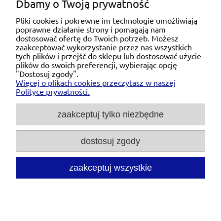
Dbamy o Twoją prywatność
Pliki cookies i pokrewne im technologie umożliwiają
poprawne działanie strony i pomagają nam
Pomoc
dostosować ofertę do Twoich potrzeb. Możesz
zaakceptować wykorzystanie przez nas wszystkich
tych plików i przejść do sklepu lub dostosować użycie
Moje konto
plików do swoich preferencji, wybierając opcję
"Dostosuj zgody".
Więcej o plikach cookies przeczytasz w naszej
Płatności i dostawa
Polityce prywatności.
O nas
zaakceptuj tylko niezbędne
dostosuj zgody
Michał Niedźwiecki Dobra Armatura, ul. Krakowska
28d/5, 71-021 Szczecin, woj. zachodniopomorskie,
NIP: 6721768993, REGON: 320475907
zaakceptuj wszystkie
Tel.:
697476240
pon. - pt. 08:00-18:00 |
Mail:
kontakt@dobraarmatura.pl
pokaż pełną wersję strony
Sklep internetowy Shoper.pl