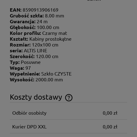
EAN:
8590913906169
Grubość szkła:
8.00 mm
Gwarancja:
24 m
Głębokość:
100.00 cm
Kolor profilu:
Czarny mat
Kształt:
Kabiny prostokątne
Rozmiar:
120x100 cm
seria:
ALTIS LINE
Szerokość:
120.00 cm
Typ:
Posuwne
Waga:
97
Wypełnienie:
Szkło CZYSTE
Wysokość:
2000.00 mm
Koszty dostawy
Cena nie zawiera ewentualnych kosztów płatności
Odbiór osobisty
0,00 zł
Kurier DPD XXL
0,00 zł