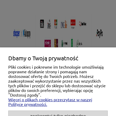
Dbamy o Twoją prywatność
Pliki cookies i pokrewne im technologie umożliwiają
poprawne działanie strony i pomagają nam
Pomoc
dostosować ofertę do Twoich potrzeb. Możesz
zaakceptować wykorzystanie przez nas wszystkich
tych plików i przejść do sklepu lub dostosować użycie
Moje konto
plików do swoich preferencji, wybierając opcję
"Dostosuj zgody".
Więcej o plikach cookies przeczytasz w naszej
Płatności i dostawa
Polityce prywatności.
O nas