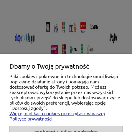
Dbamy o Twoją prywatność
Pliki cookies i pokrewne im technologie umożliwiają
poprawne działanie strony i pomagają nam
Pomoc
dostosować ofertę do Twoich potrzeb. Możesz
zaakceptować wykorzystanie przez nas wszystkich
tych plików i przejść do sklepu lub dostosować użycie
Moje konto
plików do swoich preferencji, wybierając opcję
"Dostosuj zgody".
Więcej o plikach cookies przeczytasz w naszej
Płatności i dostawa
Polityce prywatności.
O nas