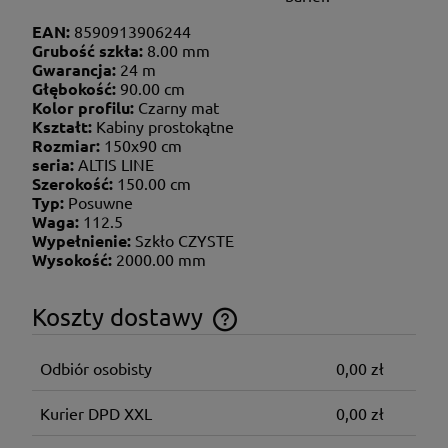
EAN:
8590913906244
Grubość szkła:
8.00 mm
Gwarancja:
24 m
Głębokość:
90.00 cm
Kolor profilu:
Czarny mat
Kształt:
Kabiny prostokątne
Rozmiar:
150x90 cm
seria:
ALTIS LINE
Szerokość:
150.00 cm
Typ:
Posuwne
Waga:
112.5
Wypełnienie:
Szkło CZYSTE
Wysokość:
2000.00 mm
Koszty dostawy
Cena nie zawiera ewentualnych kosztów płatności
Odbiór osobisty
0,00 zł
Kurier DPD XXL
0,00 zł