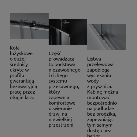
Koła
łożyskowe
Część
o dużej
prowadząca
Listwa
średnicy
to podstawa
przelewowa
ukryte w
niezawodnego
zapobiega
profilu
i cichego
wyciekaniu
gwarantują
systemu
wody
bezawaryjną
przesuwnego,
z prysznica.
pracę przez
który
Kabinę można
długie lata.
zapewnia
montować
komfortowe
bezpośrednio
otwieranie
na podłodze
drzwi na
bez brodzika,
niewielkiej
zapewniając
przestrzeni.
tym samym
dostęp bez
barier.