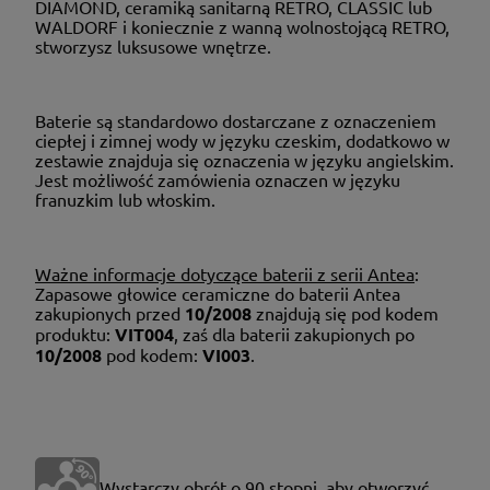
DIAMOND, ceramiką sanitarną RETRO, CLASSIC lub
WALDORF i koniecznie z wanną wolnostojącą RETRO,
stworzysz luksusowe wnętrze.
Baterie są standardowo dostarczane z oznaczeniem
ciepłej i zimnej wody w języku czeskim, dodatkowo w
zestawie znajduja się oznaczenia w języku angielskim.
Jest możliwość zamówienia oznaczen w języku
franuzkim lub włoskim.
Ważne informacje dotyczące baterii z serii Antea
:
Zapasowe głowice ceramiczne do baterii Antea
zakupionych przed
10/2008
znajdują się pod kodem
produktu:
VIT004
, zaś dla baterii zakupionych po
10/2008
pod kodem:
VI003
.
Wystarczy obrót o 90 stopni, aby otworzyć