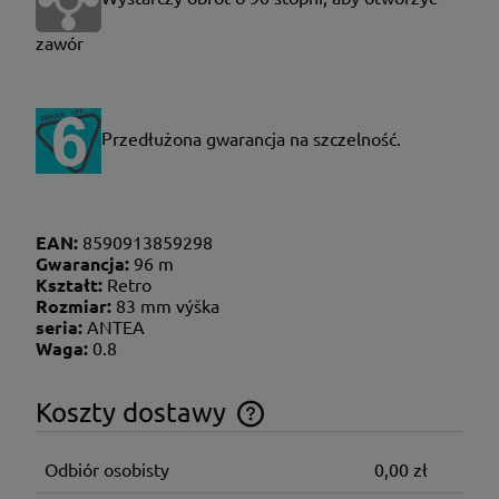
zawór
P
rzedłużona gwarancja na szczelność.
EAN:
8590913859298
Gwarancja:
96 m
Kształt:
Retro
Rozmiar:
83 mm výška
seria:
ANTEA
Waga:
0.8
Koszty dostawy
Cena nie zawiera ewentualnych kosztów płatności
Odbiór osobisty
0,00 zł