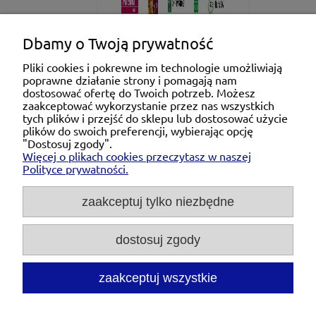
Dbamy o Twoją prywatność
Pliki cookies i pokrewne im technologie umożliwiają
poprawne działanie strony i pomagają nam
Pomoc
dostosować ofertę do Twoich potrzeb. Możesz
zaakceptować wykorzystanie przez nas wszystkich
tych plików i przejść do sklepu lub dostosować użycie
Moje konto
plików do swoich preferencji, wybierając opcję
"Dostosuj zgody".
Więcej o plikach cookies przeczytasz w naszej
Płatności i dostawa
Polityce prywatności.
O nas
zaakceptuj tylko niezbędne
dostosuj zgody
Michał Niedźwiecki Dobra Armatura, ul. Krakowska
28d/5, 71-021 Szczecin, woj. zachodniopomorskie,
NIP: 6721768993, REGON: 320475907
zaakceptuj wszystkie
Tel.:
697476240
pon. - pt. 08:00-18:00 |
Mail:
kontakt@dobraarmatura.pl