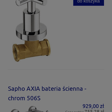
do koszyka
Sapho AXIA bateria ścienna -
chrom 506S
929,00 zł
755,28 zł
Cena netto: