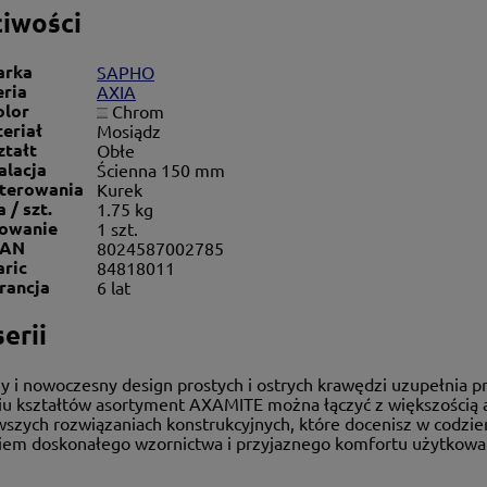
iwości
arka
SAPHO
eria
AXIA
olor
Chrom
eriał
Mosiądz
ztałt
Obłe
alacja
Ścienna 150 mm
sterowania
Kurek
 / szt.
1.75 kg
owanie
1 szt.
AN
8024587002785
aric
84818011
rancja
6 lat
erii
y i nowoczesny design prostych i ostrych krawędzi uzupełnia p
iu kształtów asortyment AXAMITE można łączyć z większością a
wszych rozwiązaniach konstrukcyjnych, które docenisz w codzi
iem doskonałego wzornictwa i przyjaznego komfortu użytkowa