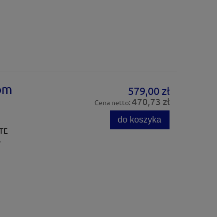
om
579,00 zł
470,73 zł
Cena netto:
do koszyka
ITE
.