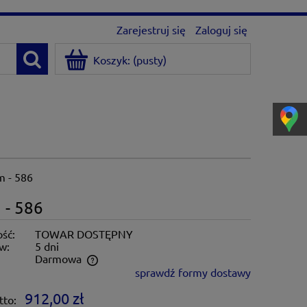
Zarejestruj się
Zaloguj się
Koszyk:
(pusty)
m - 586
 - 586
ść:
TOWAR DOSTĘPNY
w:
5 dni
:
Darmowa
sprawdź formy dostawy
ntualnych kosztów
912,00 zł
tto: