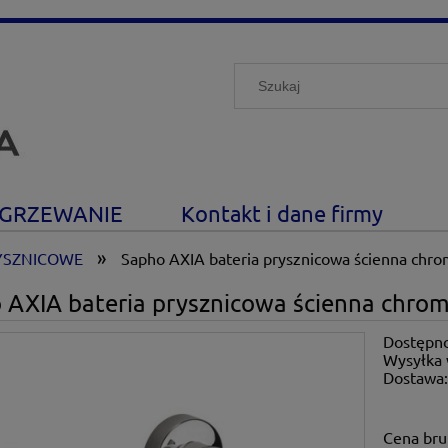
GRZEWANIE
Kontakt i dane firmy
»
YSZNICOWE
Sapho AXIA bateria prysznicowa ścienna chro
 AXIA bateria prysznicowa ścienna chrom
Dostępno
Wysyłka 
Dostawa
Cena nie zawiera ewe
Cena bru
płatności