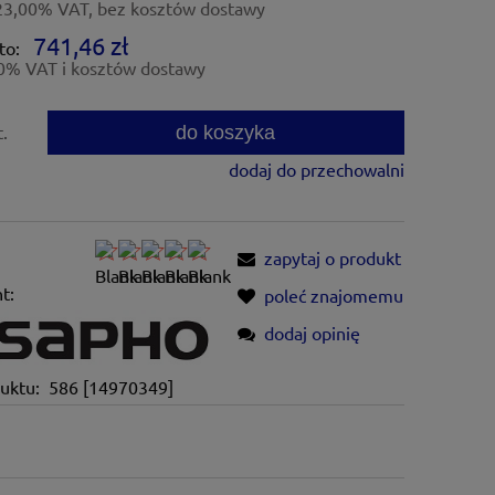
23,00% VAT, bez kosztów dostawy
741,46 zł
to:
0% VAT i kosztów dostawy
do koszyka
t.
dodaj do przechowalni
zapytaj o produkt
t:
poleć znajomemu
dodaj opinię
uktu:
586 [14970349]