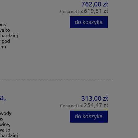
762,00 zł
619,51 zł
Cena netto:
do koszyka
pus
wa to
bardziej
y pod
cem.
a,
313,00 zł
254,47 zł
Cena netto:
 wody
do koszyka
us
wice,
wa to
bardziej