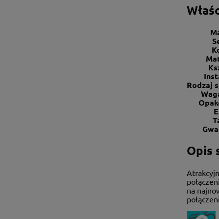
Właśc
M
S
K
Mat
Ks
Inst
Rodzaj 
Waga
Opak
E
T
Gwa
Opis s
Atrakcyjn
połączen
na najno
połączen