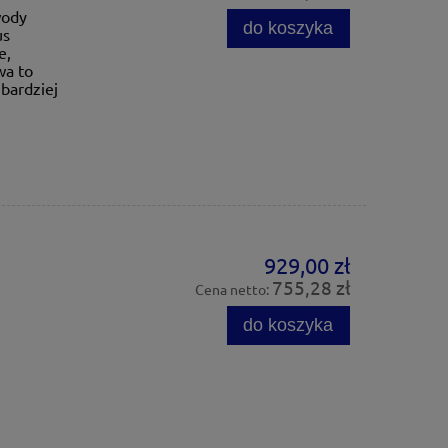
wody
do koszyka
us
e,
wa to
bardziej
929,00 zł
755,28 zł
Cena netto:
do koszyka