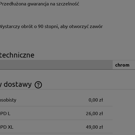
Przedłużona gwarancja na szczelność
Wystarczy obrót o 90 stopni, aby otworzyć zawór
techniczne
chrom
y dostawy
osobisty
0,00 zł
Cena nie zawiera ewentualnych kosztów
płatności
DPD L
26,00 zł
DPD XL
49,00 zł