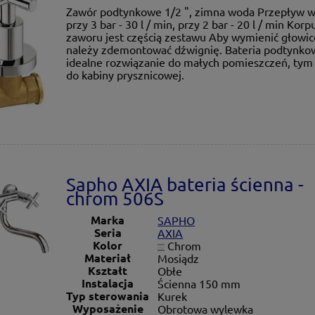
Zawór podtynkowe 1/2 ", zimna woda Przepływ 
przy 3 bar - 30 l / min, przy 2 bar - 20 l / min Korp
zaworu jest częścią zestawu Aby wymienić głowic
należy zdemontować dźwignię. Bateria podtynko
idealne rozwiązanie do małych pomieszczeń, tym 
do kabiny prysznicowej.
Sapho AXIA bateria ścienna -
chrom 506S
Marka
SAPHO
Seria
AXIA
Kolor
Chrom
Materiał
Mosiądz
Kształt
Obłe
Instalacja
Ścienna 150 mm
Typ sterowania
Kurek
Wyposażenie
Obrotowa wylewka