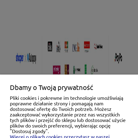
Dbamy o Twoją prywatność
Pliki cookies i pokrewne im technologie umożliwiają
poprawne działanie strony i pomagają nam
Pomoc
dostosować ofertę do Twoich potrzeb. Możesz
zaakceptować wykorzystanie przez nas wszystkich
tych plików i przejść do sklepu lub dostosować użycie
Moje konto
plików do swoich preferencji, wybierając opcję
"Dostosuj zgody".
Więcej o plikach cookies przeczytasz w naszej
Płatności i dostawa