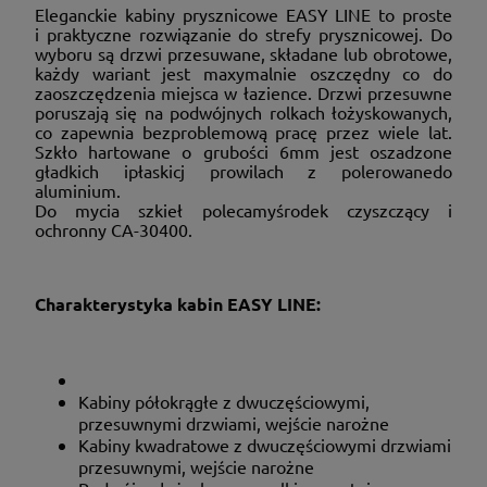
Eleganckie kabiny prysznicowe EASY LINE to proste
i praktyczne rozwiązanie do strefy prysznicowej. Do
wyboru są drzwi przesuwane, składane lub obrotowe,
każdy wariant jest maxymalnie oszczędny co do
zaoszczędzenia miejsca w łazience. Drzwi przesuwne
poruszają się na podwójnych rolkach łożyskowanych,
co zapewnia bezproblemową pracę przez wiele lat.
Szkło hartowane o grubości 6mm jest oszadzone
gładkich ipłaskicj prowilach z polerowanedo
aluminium.
Do mycia szkieł polecamyśrodek czyszczący i
ochronny CA-30400.
Charakterystyka kabin EASY LINE:
Kabiny półokrągłe z dwuczęściowymi,
przesuwnymi drzwiami, wejście narożne
Kabiny kwadratowe z dwuczęściowymi drzwiami
przesuwnymi, wejście narożne