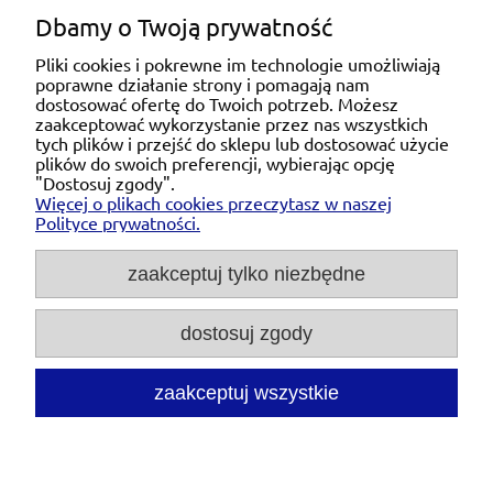
Dbamy o Twoją prywatność
Pliki cookies i pokrewne im technologie umożliwiają
poprawne działanie strony i pomagają nam
Pomoc
dostosować ofertę do Twoich potrzeb. Możesz
zaakceptować wykorzystanie przez nas wszystkich
tych plików i przejść do sklepu lub dostosować użycie
Moje konto
plików do swoich preferencji, wybierając opcję
"Dostosuj zgody".
Więcej o plikach cookies przeczytasz w naszej
Płatności i dostawa
Polityce prywatności.
O nas
zaakceptuj tylko niezbędne
dostosuj zgody
Michał Niedźwiecki Dobra Armatura, ul. Krakowska
28d/5, 71-021 Szczecin, woj. zachodniopomorskie,
NIP: 6721768993, REGON: 320475907
zaakceptuj wszystkie
Tel.:
697476240
pon. - pt. 08:00-18:00 |
Mail:
kontakt@dobraarmatura.pl
pokaż pełną wersję strony