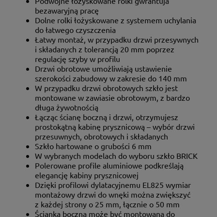
Podwójne łożyskowane rolki gwrantuja
bezawaryjną pracę
Dolne rolki łożyskowane z systemem uchylania
do łatwego czyszczenia
Łatwy montaż, w przypadku drzwi przesywnych
i składanych z tolerancją 20 mm poprzez
regulację szyby w profilu
Drzwi obrotowe umożliwiają ustawienie
szerokości zabudowy w zakresie do 140 mm
W przypadku drzwi obrotowych szkło jest
montowane w zawiasie obrotowym, z bardzo
długa żywotnością
Łącząc ścianę boczną i drzwi, otrzymujesz
prostokątną kabinę prysznicową – wybór drzwi
przesuwnych, obrotowych i składanych
Szkło hartowane o grubości 6 mm
W wybranych modelach do wyboru szkło BRICK
Polerowane profile aluminiowe podkreślają
elegancję kabiny prysznicowej
Dzięki profilowi dylatacyjnemu EL825 wymiar
montażowy drzwi do wnęki można zwiększyć
z każdej strony o 25 mm, łącznie o 50 mm
Ścianka boczna może być montowana do