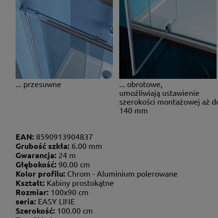
... przesuwne
... obrotowe,
umożliwiają ustawienie
szerokości montażowej aż d
140 mm
EAN:
8590913904837
Grubość szkła:
6.00 mm
Gwarancja:
24 m
Głębokość:
90.00 cm
Kolor profilu:
Chrom - Aluminium polerowane
Kształt:
Kabiny prostokątne
Rozmiar:
100x90 cm
seria:
EASY LINE
Szerokość:
100.00 cm