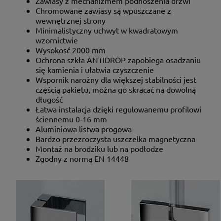
Zawiasy z mechanizmem podnoszenia drzwi
Chromowane zawiasy są wpuszczane z
wewnętrznej strony
Minimalistyczny uchwyt w kwadratowym
wzornictwie
Wysokosć 2000 mm
Ochrona szkła ANTIDROP zapobiega osadzaniu
się kamienia i ułatwia czyszczenie
Wspornik narożny dla większej stabilności jest
częścią pakietu, można go skracać na dowolną
długość
Łatwa instalacja dzięki regulowanemu profilowi
ściennemu 0-16 mm
Aluminiowa listwa progowa
Bardzo przezroczysta uszczelka magnetyczna
Montaż na brodziku lub na podłodze
Zgodny z normą EN 14448