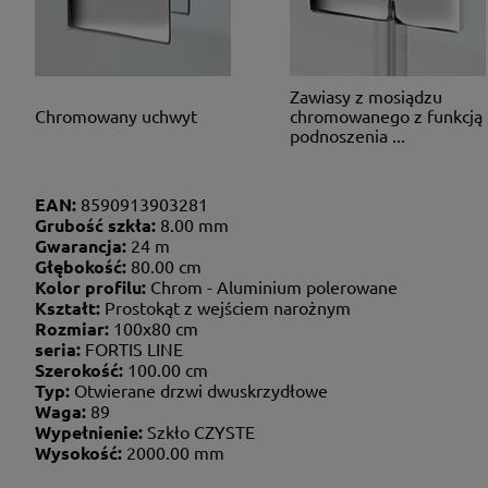
Zawiasy z mosiądzu
Chromowany uchwyt
chromowanego z funkcją
podnoszenia ...
EAN:
8590913903281
Grubość szkła:
8.00 mm
Gwarancja:
24 m
Głębokość:
80.00 cm
Kolor profilu:
Chrom - Aluminium polerowane
Kształt:
Prostokąt z wejściem narożnym
Rozmiar:
100x80 cm
seria:
FORTIS LINE
Szerokość:
100.00 cm
Typ:
Otwierane drzwi dwuskrzydłowe
Waga:
89
Wypełnienie:
Szkło CZYSTE
Wysokość:
2000.00 mm