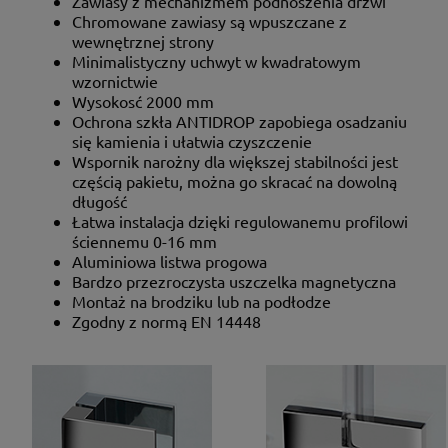
Zawiasy z mechanizmem podnoszenia drzwi
Chromowane zawiasy są wpuszczane z
wewnętrznej strony
Minimalistyczny uchwyt w kwadratowym
wzornictwie
Wysokosć 2000 mm
Ochrona szkła ANTIDROP zapobiega osadzaniu
się kamienia i ułatwia czyszczenie
Wspornik narożny dla większej stabilności jest
częścią pakietu, można go skracać na dowolną
długość
Łatwa instalacja dzięki regulowanemu profilowi
ściennemu 0-16 mm
Aluminiowa listwa progowa
Bardzo przezroczysta uszczelka magnetyczna
Montaż na brodziku lub na podłodze
Zgodny z normą EN 14448