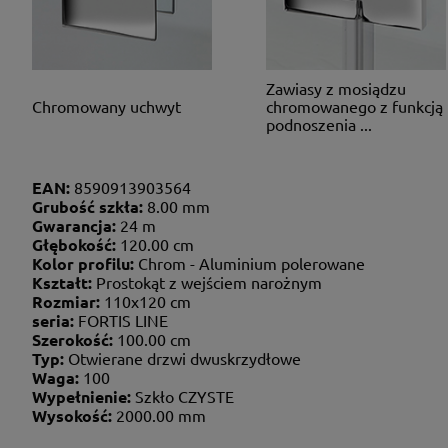
Zawiasy z mosiądzu
Chromowany uchwyt
chromowanego z funkcją
podnoszenia ...
EAN:
8590913903564
Grubość szkła:
8.00 mm
Gwarancja:
24 m
Głębokość:
120.00 cm
Kolor profilu:
Chrom - Aluminium polerowane
Kształt:
Prostokąt z wejściem narożnym
Rozmiar:
110x120 cm
seria:
FORTIS LINE
Szerokość:
100.00 cm
Typ:
Otwierane drzwi dwuskrzydłowe
Waga:
100
Wypełnienie:
Szkło CZYSTE
Wysokość:
2000.00 mm