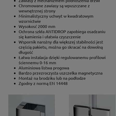
Zawiasy z mechanizmem podnoszenia drzwi
Chromowane zawiasy są wpuszczane z
wewnętrznej strony
Minimalistyczny uchwyt w kwadratowym
wzornictwie
Wysokosć 2000 mm
Ochrona szkła ANTIDROP zapobiega osadzaniu
się kamienia i ułatwia czyszczenie
Wspornik narożny dla większej stabilności jest
częścią pakietu, można go skracać na dowolną
długość
Łatwa instalacja dzięki regulowanemu profilowi
ściennemu 0-16 mm
Aluminiowa listwa progowa
Bardzo przezroczysta uszczelka magnetyczna
Montaż na brodziku lub na podłodze
Zgodny z normą EN 14448