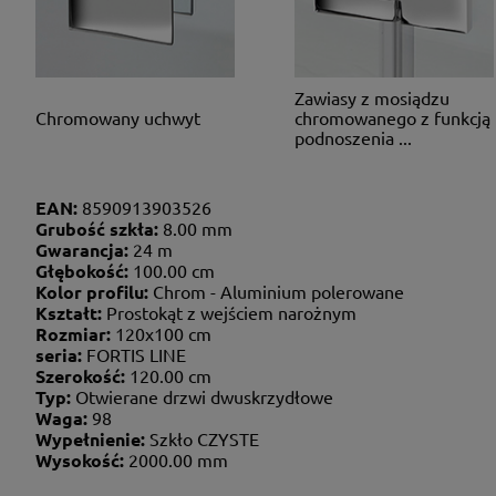
Zawiasy z mosiądzu
Chromowany uchwyt
chromowanego z funkcją
podnoszenia ...
EAN:
8590913903526
Grubość szkła:
8.00 mm
Gwarancja:
24 m
Głębokość:
100.00 cm
Kolor profilu:
Chrom - Aluminium polerowane
Kształt:
Prostokąt z wejściem narożnym
Rozmiar:
120x100 cm
seria:
FORTIS LINE
Szerokość:
120.00 cm
Typ:
Otwierane drzwi dwuskrzydłowe
Waga:
98
Wypełnienie:
Szkło CZYSTE
Wysokość:
2000.00 mm