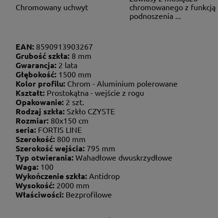
Chromowany uchwyt
chromowanego z funkcją
podnoszenia ...
EAN:
8590913903267
Grubość szkła:
8 mm
Gwarancja:
2 lata
Głębokość:
1500 mm
Kolor profilu:
Chrom - Aluminium polerowane
Kształt:
Prostokątna - wejście z rogu
Opakowanie:
2 szt.
Rodzaj szkła:
Szkło CZYSTE
Rozmiar:
80x150 cm
seria:
FORTIS LINE
Szerokość:
800 mm
Szerokość wejścia:
795 mm
Typ otwierania:
Wahadłowe dwuskrzydłowe
Waga:
100
Wykończenie szkła:
Antidrop
Wysokość:
2000 mm
Właściwości:
Bezprofilowe