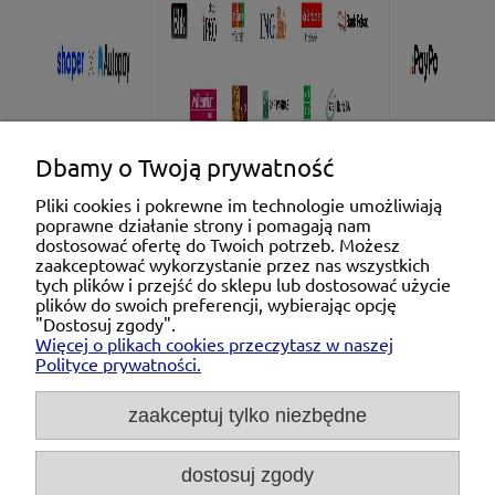
Dbamy o Twoją prywatność
Pliki cookies i pokrewne im technologie umożliwiają
poprawne działanie strony i pomagają nam
Pomoc
dostosować ofertę do Twoich potrzeb. Możesz
zaakceptować wykorzystanie przez nas wszystkich
tych plików i przejść do sklepu lub dostosować użycie
Moje konto
plików do swoich preferencji, wybierając opcję
"Dostosuj zgody".
Więcej o plikach cookies przeczytasz w naszej
Płatności i dostawa
Polityce prywatności.
O nas
zaakceptuj tylko niezbędne
dostosuj zgody
Michał Niedźwiecki Dobra Armatura, ul. Krakowska