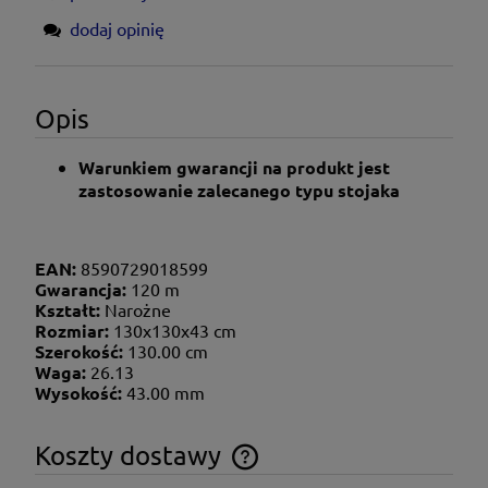
dodaj opinię
Opis
Warunkiem gwarancji na produkt jest
zastosowanie zalecanego typu stojaka
EAN:
8590729018599
Gwarancja:
120 m
Kształt:
Narożne
Rozmiar:
130x130x43 cm
Szerokość:
130.00 cm
Waga:
26.13
Wysokość:
43.00 mm
Koszty dostawy
Cena nie zawiera ewentualnych kosztów płatności