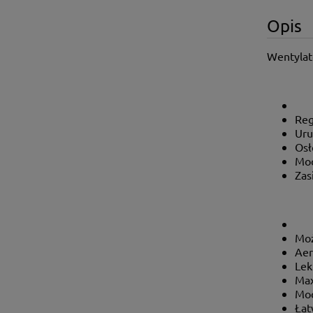
Opis
Wentylat
Reg
Uru
Osł
Moc
Zas
Moż
Aer
Lek
Max
Moc
Łat