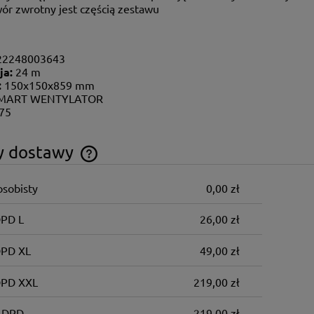
ór zwrotny jest częścią zestawu
22248003643
ja:
24 m
:
150x150x859 mm
MART WENTYLATOR
.75
y dostawy
osobisty
0,00 zł
Cena nie zawiera ewentualnych kosztów
płatności
DPD L
26,00 zł
DPD XL
49,00 zł
DPD XXL
219,00 zł
 DPD
219,00 zł