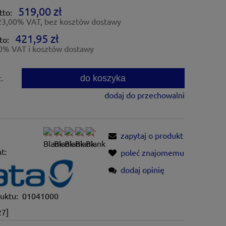
ntualnych kosztów
519,00 zł
tto:
23,00% VAT, bez kosztów dostawy
421,95 zł
to:
0% VAT i kosztów dostawy
do koszyka
t.
dodaj do przechowalni
zapytaj o produkt
t:
poleć znajomemu
dodaj opinię
uktu:
01041000
27]