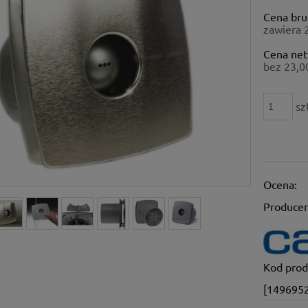
Cena nie zawiera ewe
Cena bru
płatności
zawiera 
Cena net
bez 23,0
sz
Ocena:
Producen
Kod prod
[149695