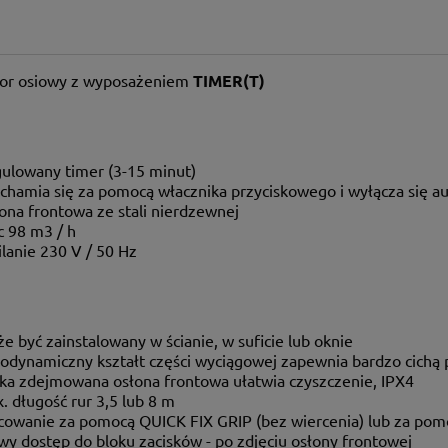
or osiowy z wyposażeniem
TIMER(T)
ulowany timer (3-15 minut)
chamia się za pomocą włacznika przyciskowego i wyłącza się 
ona frontowa ze stali nierdzewnej
 98 m3 / h
ilanie 230 V / 50 Hz
e być zainstalowany w ścianie, w suficie lub oknie
odynamiczny kształt części wyciągowej zapewnia bardzo cichą 
ka zdejmowana osłona frontowa ułatwia czyszczenie, IPX4
. długość rur 3,5 lub 8 m
owanie za pomocą QUICK FIX GRIP (bez wiercenia) lub za pom
wy dostęp do bloku zacisków - po zdjęciu osłony frontowej