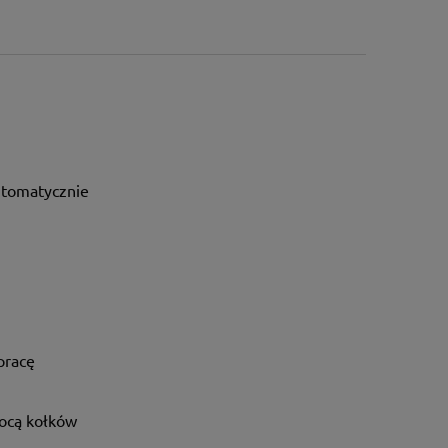
automatycznie
pracę
ocą kołków