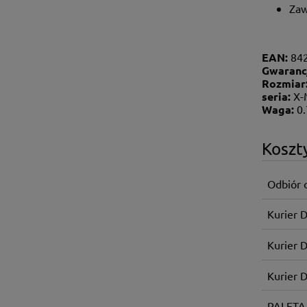
Zaw
EAN:
84
Gwaranc
Rozmiar
seria:
X-
Waga:
0
Koszt
Odbiór 
Kurier 
Kurier 
Kurier 
PALETA