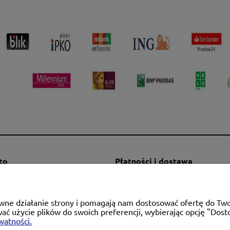
to
Płatności i dostawa
mówienia
Formy płatności
a konta
Czas i koszty dostawy
rawne działanie strony i pomagają nam dostosować ofertę do T
alnia
Czas realizacji zamówienia
wać użycie plików do swoich preferencji, wybierając opcję "Dost
watności.