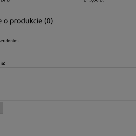
 o produkcie (0)
pseudonim:
ia: