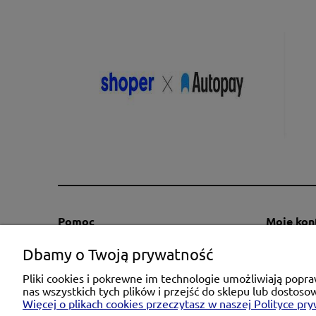
Pomoc
Moje kon
Regulaminy
Twoje za
Dbamy o Twoją prywatność
Kontakt
Ustawieni
Pliki cookies i pokrewne im technologie umożliwiają pop
Polityka prywatności
Przechow
nas wszystkich tych plików i przejść do sklepu lub dostoso
Więcej o plikach cookies przeczytasz w naszej Polityce pry
Zwroty i reklamacje