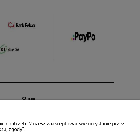
O nas
Kontakt i dane firmy
Blog
woich potrzeb. Możesz zaakceptować wykorzystanie przez
O firmie
osuj zgody".