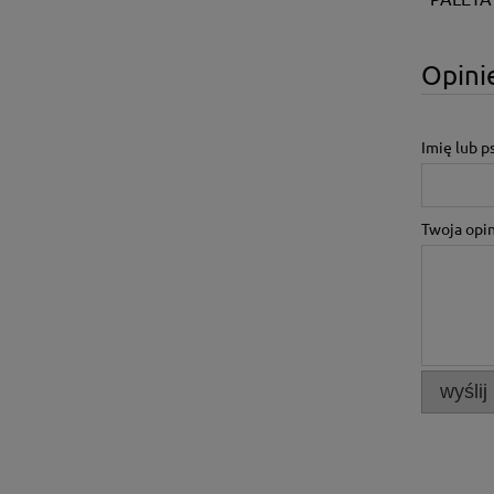
Opinie
Imię lub 
Twoja opin
wyślij