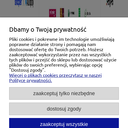
Dbamy o Twoją prywatność
Pliki cookies i pokrewne im technologie umożliwiają
poprawne działanie strony i pomagają nam
Pomoc
dostosować ofertę do Twoich potrzeb. Możesz
zaakceptować wykorzystanie przez nas wszystkich
tych plików i przejść do sklepu lub dostosować użycie
Moje konto
plików do swoich preferencji, wybierając opcję
"Dostosuj zgody".
Więcej o plikach cookies przeczytasz w naszej
Płatności i dostawa
Polityce prywatności.
O nas
zaakceptuj tylko niezbędne
dostosuj zgody
Michał Niedźwiecki Dobra Armatura, ul. Krakowska
28d/5, 71-021 Szczecin, woj. zachodniopomorskie,
NIP: 6721768993, REGON: 320475907
zaakceptuj wszystkie
Tel.:
697476240
pon. - pt. 08:00-18:00 |