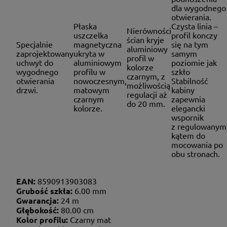
dla wygodnego
otwierania.
Płaska
Czysta linia –
Nierówności
uszczelka
profil konczy
ścian kryje
Specjalnie
magnetyczna
się na tym
aluminiowy
zaprojektowany
ukryta w
samym
profil w
uchwyt do
aluminiowym
poziomie jak
kolorze
wygodnego
profilu w
szkło
czarnym, z
otwierania
nowoczesnym,
Stabilność
możliwością
drzwi.
matowym
kabiny
regulacji aż
czarnym
zapewnia
do 20 mm.
kolorze.
elegancki
wspornik
z regulowanym
kątem do
mocowania po
obu stronach.
EAN:
8590913903083
Grubość szkła:
6.00 mm
Gwarancja:
24 m
Głębokość:
80.00 cm
Kolor profilu:
Czarny mat