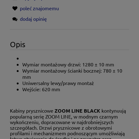
poleć znajomemu
dodaj opinię
Opis
Wymiar montażowy drzwi:
1280 ± 10 mm
Wymiar montażowy ścianki bocznej: 780 ± 10
mm
Uniwersalny lewy/prawy montaż
Wejście: 620 mm
Kabiny prysznicowe
ZOOM LINE BLACK
kontynuują
popularną serię ZOOM LINE, w modnym czarnym
wykończeniu, dopracowane w najdrobniejszych
szczegółach. Drzwi prysznicowe z obrotowymi
profilami i mechanizmem podnoszącym umożliwiają
łatwe otwieranie do środka i na zewnątrz oraz