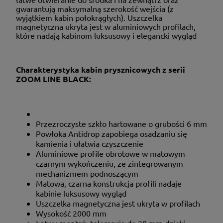
gwarantują maksymalną szerokość wejścia (z
wyjątkiem kabin połokrągłych). Uszczelka
magnetyczna ukryta jest w aluminiowych profilach,
które nadają kabinom luksusowy i elegancki wygląd
Charakterystyka kabin prysznicowych z serii
ZOOM LINE BLACK:
Przezroczyste szkło hartowane o grubości 6 mm
Powłoka Antidrop zapobiega osadzaniu się
kamienia i ułatwia czyszczenie
Aluminiowe profile obrotowe w matowym
czarnym wykończeniu, ze zintegrowanym
mechanizmem podnoszącym
Matowa, czarna konstrukcja profili nadaje
kabinie luksusowy wygląd
Uszczelka magnetyczna jest ukryta w profilach
Wysokość 2000 mm
Łatwy montaż, tolerancja do 20 mm dzięki