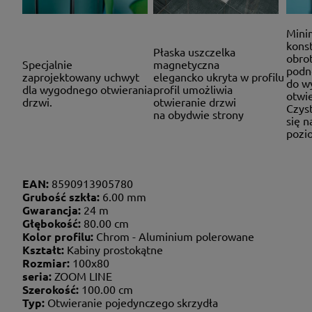
Mini
konst
Płaska uszczelka
obro
Specjalnie
magnetyczna
podn
zaprojektowany uchwyt
elegancko ukryta w profilu
do w
dla wygodnego otwierania
profil umożliwia
otwie
drzwi.
otwieranie drzwi
Czyst
na obydwie strony
się 
pozio
EAN:
8590913905780
Grubość szkła:
6.00 mm
Gwarancja:
24 m
Głębokość:
80.00 cm
Kolor profilu:
Chrom - Aluminium polerowane
Kształt:
Kabiny prostokątne
Rozmiar:
100x80
seria:
ZOOM LINE
Szerokość:
100.00 cm
Typ:
Otwieranie pojedynczego skrzydła