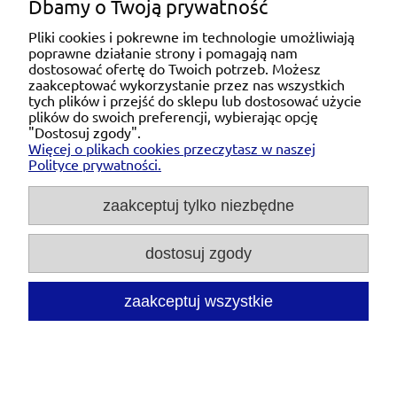
Dbamy o Twoją prywatność
Pliki cookies i pokrewne im technologie umożliwiają
poprawne działanie strony i pomagają nam
Pomoc
dostosować ofertę do Twoich potrzeb. Możesz
zaakceptować wykorzystanie przez nas wszystkich
tych plików i przejść do sklepu lub dostosować użycie
Moje konto
plików do swoich preferencji, wybierając opcję
"Dostosuj zgody".
Więcej o plikach cookies przeczytasz w naszej
Płatności i dostawa
Polityce prywatności.
O nas
zaakceptuj tylko niezbędne
dostosuj zgody
Michał Niedźwiecki Dobra Armatura, ul. Krakowska
28d/5, 71-021 Szczecin, woj. zachodniopomorskie,
NIP: 6721768993, REGON: 320475907
zaakceptuj wszystkie
Tel.:
697476240
pon. - pt. 08:00-18:00 |
Mail:
kontakt@dobraarmatura.pl
pokaż pełną wersję strony
Sklep internetowy Shoper.pl